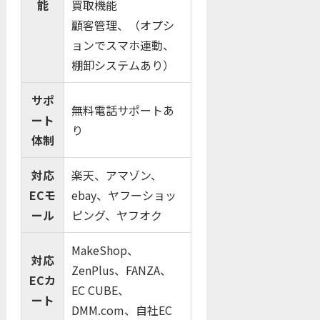
能
買取機能
顧客管理、（オプシ
ョンでスマホ連動、
棚卸システムあり）
サポ
無料電話サポートあ
ート
り
体制
対応
楽天、アマゾン、
ECモ
ebay、ヤフーショッ
ール
ピング、ヤフオク
MakeShop、
対応
ZenPlus、FANZA、
ECカ
EC CUBE、
ート
DMM.com、自社EC