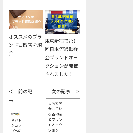
オススメのブラ
東京新宿で第1
ンド買取店を紹
回日本流通勉強
介
会ブランドオー
クションが開催
されました！
＜ 前の記
次の記事 ＞
事
大阪で開
催してい
る古物業
者ブラン
ネット
ドオーク
ショッ
ション一
プへの