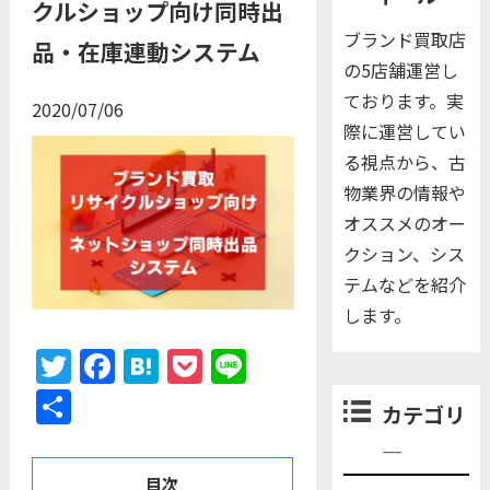
クルショップ向け同時出
ブランド買取店
品・在庫連動システム
の5店舗運営し
ております。実
2020/07/06
際に運営してい
る視点から、古
物業界の情報や
オススメのオー
クション、シス
テムなどを紹介
します。
Twitter
Facebook
Hatena
Pocket
Line
共
カテゴリ
有
―
目次